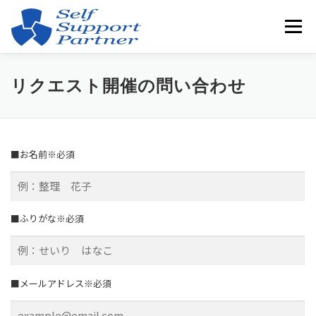
コ
ン
メニュー
テ
ン
ツ
へ
SERVICES
ABOUT
COMPANY
NEWS
リクエスト開催の問い合わせ
ス
キ
ッ
プ
CONTACT
■お名前※必須
■ふりがな※必須
■メールアドレス※必須